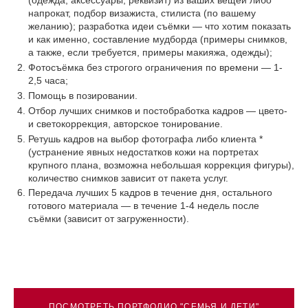
(одежда, аксессуары, реквизит) из ваших вещей либо
напрокат, подбор визажиста, стилиста (по вашему
желанию); разработка идеи съёмки — что хотим показать
и как именно, составление мудборда (примеры снимков,
а также, если требуется, примеры макияжа, одежды);
Фотосъёмка без строгого ограничения по времени — 1-
2,5 часа;
Помощь в позировании.
Отбор лучших снимков и постобработка кадров — цвето-
и светокоррекция, авторское тонирование.
Ретушь кадров на выбор фотографа либо клиента *
(устранение явных недостатков кожи на портретах
крупного плана, возможна небольшая коррекция фигуры),
количество снимков зависит от пакета услуг.
Передача лучших 5 кадров в течение дня, остального
готового материала — в течение 1-4 недель после
съёмки (зависит от загруженности).
ПОСМОТРЕТЬ ПОРТФОЛИО "СЕМЬЯ И ДЕТИ"