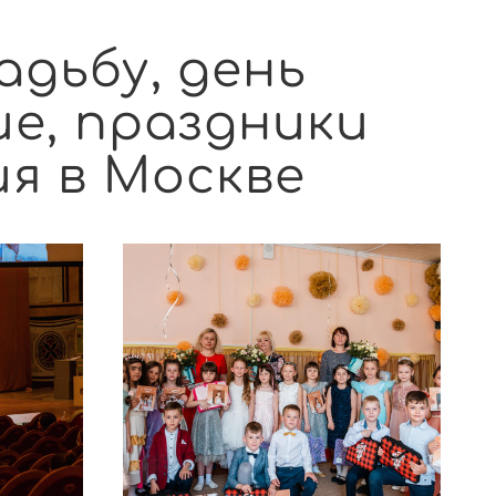
адьбу, день
ие, праздники
я в Москве