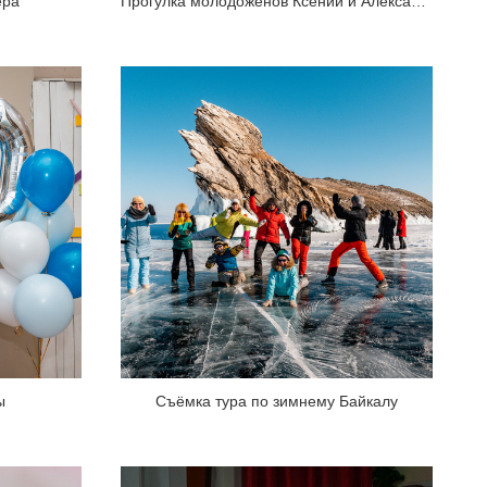
ера
Прогулка молодожёнов Ксении и Александра
ы
Съёмка тура по зимнему Байкалу